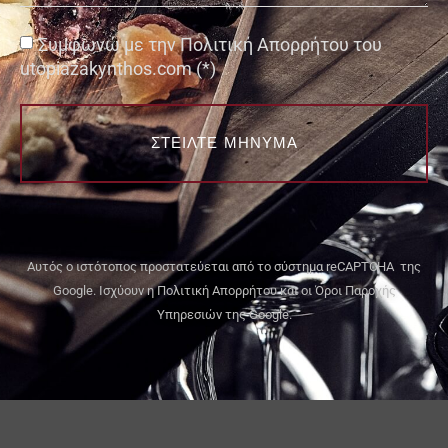
Συμφωνώ με την Πολιτική Απορρήτου του
utopiazakynthos.com (*)
ΣΤΕΙΛΤΕ ΜΗΝΥΜΑ
Αυτός ο ιστότοπος προστατεύεται από το σύστημα reCAPTCHA της
Google. Ισχύουν η
Πολιτική Απορρήτου
και οι
Όροι Παροχής
Υπηρεσιών
της Google.